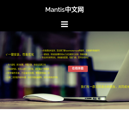
Skip
Mantis中文网
to
content
√ 1年免费技术支持，您无需了解Apache/php/mysql等软件，仅需操作系统即可
√ 一键安装，性能优化
√ 一键安装，将安装部署时间从几天压缩到几分钟，快速实施
√ 专业多年效率优化，系统最优配置，性能飞快，您可在线测试
√ 永久使用、多次部署、不限人数，完全无后顾之忧
在线体验
√ 开放源代码，您可以进行二次开发，更好满足个性需求
√ 附带操作手册，行业最佳实践，帮助您快速上手
√ 大量二次开发的使用功能（包括可视化编辑等，详见在线测试环境）
我们有一群志同道合的朋友，共同成